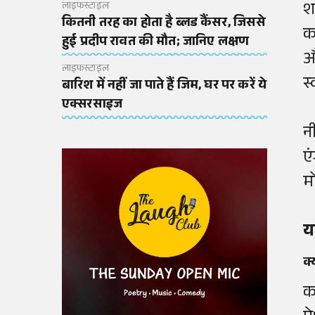
श
लाइफस्टाइल
कितनी तरह का होता है ब्लड कैंसर, जिससे
क
हुई प्रदीप रावत की मौत; जानिए लक्षण
औ
लाइफस्टाइल
स्
बारिश में नहीं जा पाते हैं जिम, घर पर करें ये
एक्सरसाइज
न
ए
म
य
क्
क