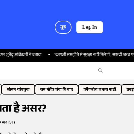
मूड
Log In
अधिकारी ने बताया
'कागजी समझौते से सुरक्षा नहीं मिलेगी', सऊदी अरब पर भड़का ईर
सोनम वांगचुक
राम मंदिर चंदा विवाद
कॉकरोच जनता पार्टी
फ्रा
ालता है असर?
0 AM IST)