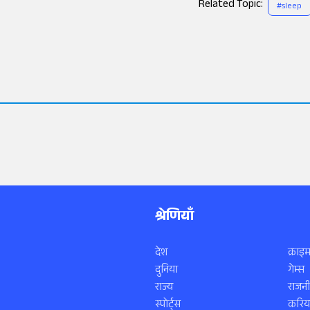
Related Topic:
#
sleep
श्रेणियाँ
देश
क्राइम
दुनिया
गेम्स
राज्य
राजनी
स्पोर्ट्स
करिय