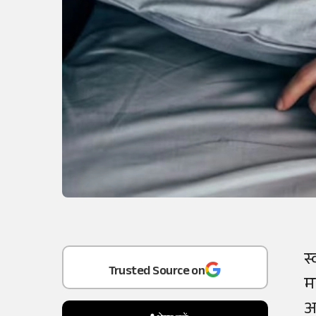
Add
as a
स्
Trusted Source on
म
आ