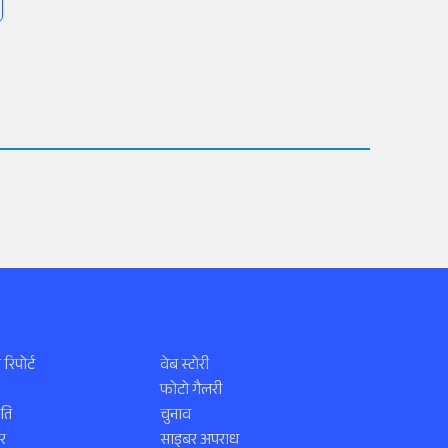
 रिपोर्ट
वेब स्टोरी
फोटो गैलरी
ति
चुनाव
र
साइबर अपराध