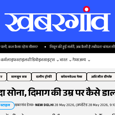
ल कैसा रहेगा मौसम?
मिथुन की हुई सर्जरी, अब कैसी है तबीयत? बंगाल सीएम शुभेंदु 
-कर्म
लाइफस्टाइल
वीडियो
इनसाइट्स
भारत
गेम्स
अन्य
ोर
मानसून सत्र
दलीप ट्रॉफी
कॉमनवेल्थ गेम्स
अभिजीत दीपके
ा सोना, दिमाग की उम्र पर कैसे ड
खबरगांव डेस्क
•
NEW DELHI
28 May 2026, (अपडेटेड 28 May 2026, 9:1
स्टाइल