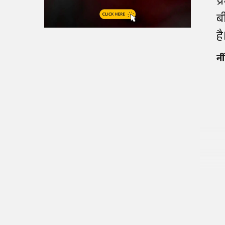
प
ब
है
नी