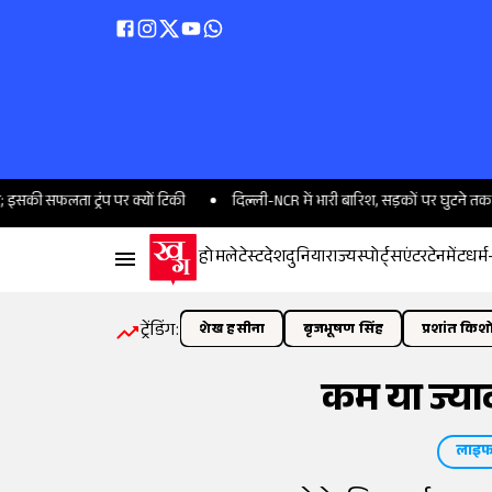
ा ट्रंप पर क्यों टिकी
दिल्ली-NCR में भारी बारिश, सड़कों पर घुटने तक पानी, क
होम
लेटेस्ट
देश
दुनिया
राज्य
स्पोर्ट्स
एंटरटेनमेंट
धर्म
ट्रेंडिंग:
शेख हसीना
बृजभूषण सिंह
प्रशांत किश
कम या ज्याद
लाइफ