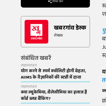
शेयर करें
स
शर
खबरगांव डेस्क
प
लेखक
ब
J
स
संबंधित खबरें
लाइफस्टाइल
योग करने से स्पर्म क्वॉलिटी होगी बेहतर,
य
AIIMS के वैज्ञानिकों की स्टडी में दावा
त
लाइफस्टाइल
क्
क्या ल्यूकेमिया, थैलेसीमिया का इलाज है
कॉर्ड ब्लड बैंकिंग?
क