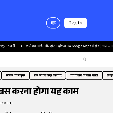
मूड
Log In
ी
खाने का ऑर्डर और होटल बुकिंग अब Google Maps से होगी, जान लीजिए तरीका
सोनम वांगचुक
राम मंदिर चंदा विवाद
कॉकरोच जनता पार्टी
फ्रा
र, बस करना होगा यह काम
0 AM IST)