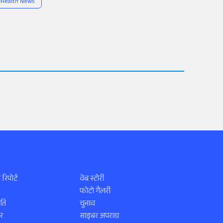
#
Health News
 रिपोर्ट
वेब स्टोरी
फोटो गैलरी
ति
चुनाव
र
साइबर अपराध