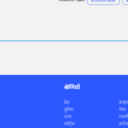
Related Topic:
#
Lifestyle News
श्रेणियाँ
देश
क्राइम
दुनिया
गेम्स
राज्य
राजनी
स्पोर्ट्स
करिय