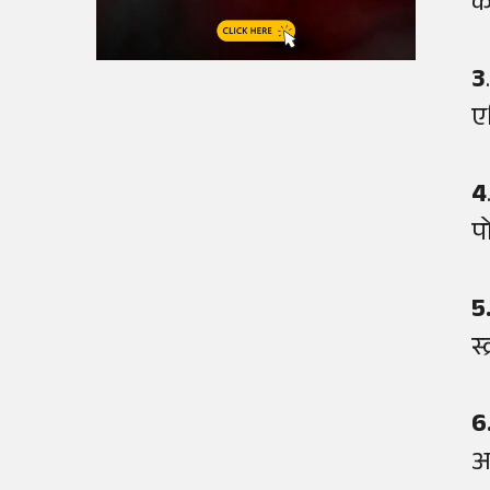
क
3
ए
4
प
5
स
6
आ