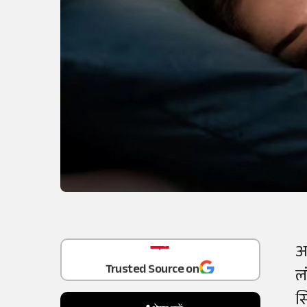
Add
as a
आ
Trusted Source on
ल
स