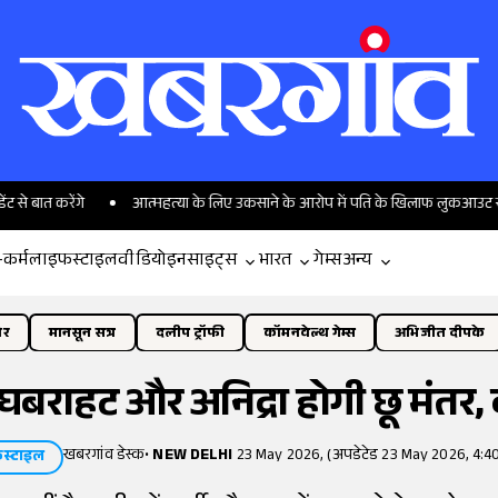
रेंगे
आत्महत्या के लिए उकसाने के आरोप में पति के खिलाफ लुकआउट सर्कुलर जार
-कर्म
लाइफस्टाइल
वीडियो
इनसाइट्स
भारत
गेम्स
अन्य
ोर
मानसून सत्र
दलीप ट्रॉफी
कॉमनवेल्थ गेम्स
अभिजीत दीपके
 घबराहट और अनिद्रा होगी छू मंत
खबरगांव डेस्क
•
NEW DELHI
23 May 2026, (अपडेटेड 23 May 2026, 4:4
स्टाइल