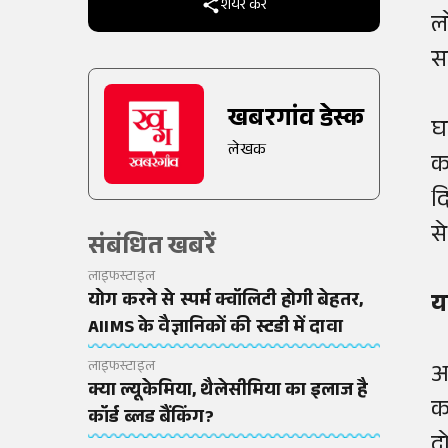
शेयर करें
ल
स
खबरगांव डेस्क
घ
लेखक
क
द
स
संबंधित खबरें
लाइफस्टाइल
योग करने से स्पर्म क्वॉलिटी होगी बेहतर,
य
AIIMS के वैज्ञानिकों की स्टडी में दावा
लाइफस्टाइल
अ
क्या ल्यूकेमिया, थैलेसीमिया का इलाज है
क
कॉर्ड ब्लड बैंकिंग?
द