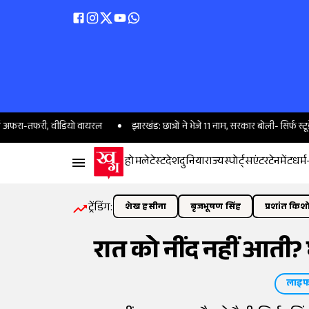
तफरी, वीडियो वायरल
झारखंड: छात्रों ने भेजे 11 नाम, सरकार बोली- सिर्फ स्टूडेंट से बात क
होम
लेटेस्ट
देश
दुनिया
राज्य
स्पोर्ट्स
एंटरटेनमेंट
धर्म
ट्रेंडिंग:
शेख हसीना
बृजभूषण सिंह
प्रशांत किश
रात को नींद नहीं आती?
लाइफ