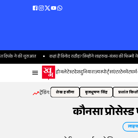
शुरुआत
कहां हैं विनोद राठौड़? जिन्होंने शाहरुख-संजय की फिल्मों में दिए आइकॉनिक 
होम
लेटेस्ट
देश
दुनिया
राज्य
स्पोर्ट्स
एंटरटेनमेंट
धर्म
ट्रेंडिंग:
शेख हसीना
बृजभूषण सिंह
प्रशांत किश
कौनसा प्रोसेस
लाइफ