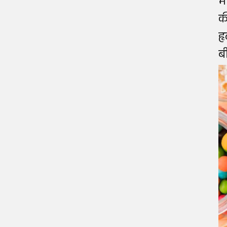
मे
क
ह
ब