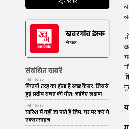
शेयर करें
ब
बर
खबरगांव डेस्क
प
लेखक
ब
गय
प
संबंधित खबरें
क
लाइफस्टाइल
कितनी तरह का होता है ब्लड कैंसर, जिससे
न
हुई प्रदीप रावत की मौत; जानिए लक्षण
लाइफस्टाइल
य
बारिश में नहीं जा पाते हैं जिम, घर पर करें ये
एक्सरसाइज
गु