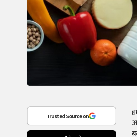
ह
Add
as a
अ
Trusted Source on
बढ