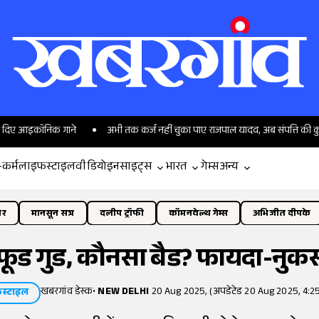
गाने
अभी तक कर्ज नहीं चुका पाए राजपाल यादव, अब संपत्ति की कुर्की हो जाएगी?
-कर्म
लाइफस्टाइल
वीडियो
इनसाइट्स
भारत
गेम्स
अन्य
ोर
मानसून सत्र
दलीप ट्रॉफी
कॉमनवेल्थ गेम्स
अभिजीत दीपके
्ड फूड गुड, कौनसा बैड? फायदा-न
खबरगांव डेस्क
•
NEW DELHI
20 Aug 2025, (अपडेटेड 20 Aug 2025, 4:2
स्टाइल