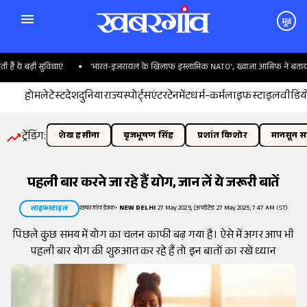
मूड
ये बड़ी सुविधाएं
'भारत-इजरायल के खिलाफ इस्लामिक NATO', ख्वाजा आसिफ ने बताया पाक
होम
लेटेस्ट
देश
दुनिया
राज्य
स्पोर्ट्स
एंटरटेनमेंट
धर्म-कर्म
लाइफस्टाइल
वीडिय
ट्रेंडिंग:
शेख हसीना
बृजभूषण सिंह
प्रशांत किशोर
मानसून सत
पहली बार करने जा रहे हैं योग, जान लें ये जरूरी बातें
खबरगांव डेस्क
•
NEW DELHI
27 May 2025, (अपडेटेड 27 May 2025, 7:47 AM IST)
लाइफस्टाइल
पिछले कुछ समय में योग का चलन काफी बढ़ गया है। ऐसे में अगर आप भी
पहली बार योग की शुरुआत कर रहे हैं तो इन बातों का रखें ध्यान