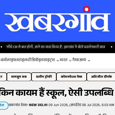
ात होगी, आने का वादा किया है', झारखंड में बोले प्रदर्शनकारी छात्र
जुए में हार गया क
-कर्म
लाइफस्टाइल
वीडियो
इनसाइट्स
भारत
गेम्स
अन्य
ोर
मानसून सत्र
दलीप ट्रॉफी
कॉमनवेल्थ गेम्स
अभिजीत दीपके
लेकिन कायम हैं स्कूल, ऐसी उपलब्धि 
खबरगांव डेस्क
•
NEW DELHI
09 Jun 2026, (अपडेटेड 08 Jul 2026, 6:03 AM 
देश