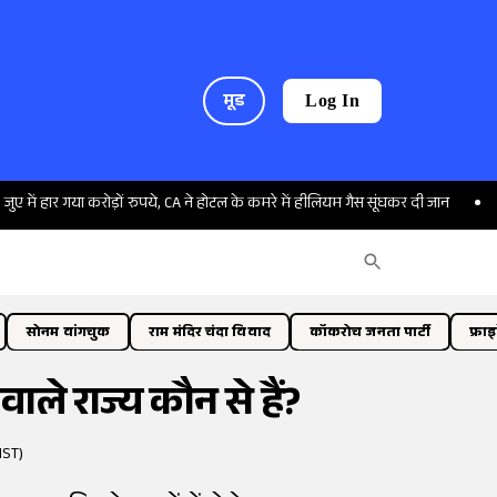
मूड
Log In
रोड़ों रुपये, CA ने होटल के कमरे में हीलियम गैस सूंघकर दी जान
SHO के पति ने सरक
सोनम वांगचुक
राम मंदिर चंदा विवाद
कॉकरोच जनता पार्टी
फ्रा
वाले राज्य कौन से हैं?
IST)