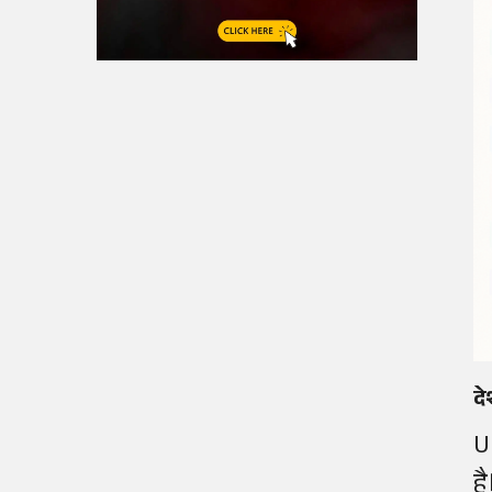
दे
U
है