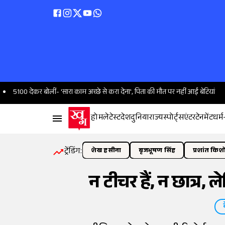
लीं- 'सारा काम अच्छे से करा देना', पिता की मौत पर नहीं आईं बेटियां
'सीधे CM से ब
होम
लेटेस्ट
देश
दुनिया
राज्य
स्पोर्ट्स
एंटरटेनमेंट
धर्म
ट्रेंडिंग:
शेख हसीना
बृजभूषण सिंह
प्रशांत किश
न टीचर हैं, न छात्र, 