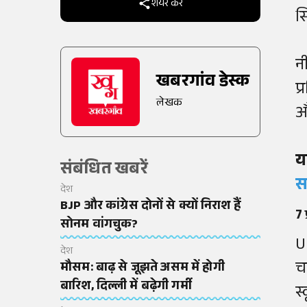
शेयर करें
सि
न
खबरगांव डेस्क
प
लेखक
औ
य
संबंधित खबरें
स
देश
BJP और कांग्रेस दोनों से क्यों निराश हैं
7 
सोनम वांगचुक?
U
देश
च
मौसम: बाढ़ से जूझते असम में होगी
बारिश, दिल्ली में बढ़ेगी गर्मी
स्