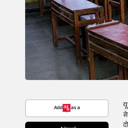
Add
as a
य
Trusted Source on
से
दो