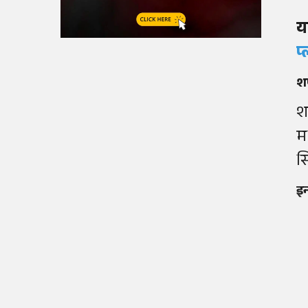
य
प
श
श
म
सि
इन