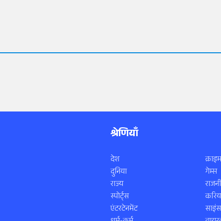
श्रेणियाँ
देश
क्राइम
दुनिया
गेम्स
राज्य
राजनी
स्पोर्ट्स
करिय
एंटरटेनमेंट
साइं