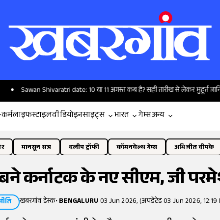
an Shivaratri date: 10 या 11 अगस्त कब है? सही तारीख से लेकर मुहूर्त जानिए
द
-कर्म
लाइफस्टाइल
वीडियो
इनसाइट्स
भारत
गेम्स
अन्य
ोर
मानसून सत्र
दलीप ट्रॉफी
कॉमनवेल्थ गेम्स
अभिजीत दीपके
बने कर्नाटक के नए सीएम, जी परमेश
खबरगांव डेस्क
•
BENGALURU
03 Jun 2026, (अपडेटेड 03 Jun 2026, 12:19 
नीति