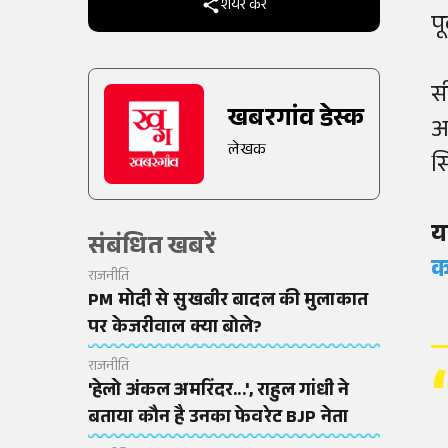
शेयर करें
प
स
खबरगांव डेस्क
अ
लेखक
स
य
संबंधित खबरें
क
राजनीति
PM मोदी से सुखबीर बादल की मुलाकात
पर केजरीवाल क्या बोले?
राजनीति
'हेलो अंकल अमरिंदर...', राहुल गांधी ने
बताया कौन है उनका फेवरेट BJP नेता