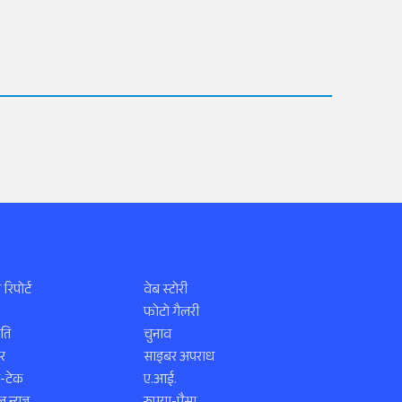
 रिपोर्ट
वेब स्टोरी
फोटो गैलरी
ति
चुनाव
र
साइबर अपराध
स-टेक
ए.आई.