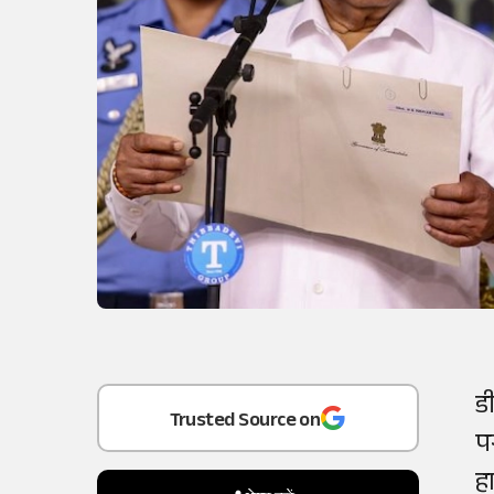
Add
as a
ड
Trusted Source on
प
ह