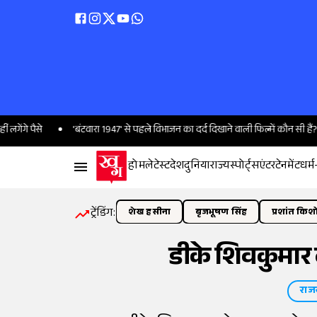
'बंटवारा 1947' से पहले विभाजन का दर्द दिखाने वाली फिल्में कौन सी हैं?
Saw
होम
लेटेस्ट
देश
दुनिया
राज्य
स्पोर्ट्स
एंटरटेनमेंट
धर्म
ट्रेंडिंग:
शेख हसीना
बृजभूषण सिंह
प्रशांत किश
डीके शिवकुमार 
राज