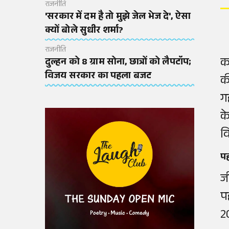
राजनीति
'सरकार में दम है तो मुझे जेल भेज दे', ऐसा
क्यों बोले सुधीर शर्मा?
राजनीति
का
दुल्हन को 8 ग्राम सोना, छात्रों को लैपटॉप;
विजय सरकार का पहला बजट
क
ग
क
व
पह
ज
प
2