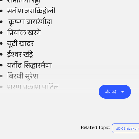
रामलिंगा रेड्डी
सतीश जराकिहोली
कृष्णा बायरेगौड़ा
प्रियांक खरगे
यूटी खादर
ईश्वर खंड्रे
यतींद्र सिद्धारमैया
बिरथी सुरेश
शरण प्रकाश पाटिल
और पढ़ें
Related Topic:
#
DK Shivaku