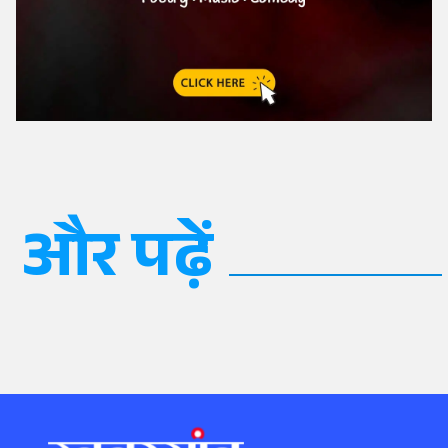
और पढ़ें