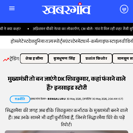
मूड
े क्या कहा?
अग्निशमन चौकी नेरवा का लोकार्पण, CM बोले- गांव में मिल रहीं शहर जैसी सुविधाए
होम
लेटेस्ट
देश
दुनिया
राज्य
स्पोर्ट्स
एंटरटेनमेंट
धर्म-कर्म
लाइफस्टाइल
वीडिय
ट्रेंडिंग:
शेख हसीना
बृजभूषण सिंह
प्रशांत किशोर
मानसून सत
मुख्यमंत्री तो बन जाएंगे DK शिवकुमार, कहां फंसने वाले
हैं? इनसाइड स्टोरी
खबरगांव डेस्क
•
BENGALURU
30 May 2026, (अपडेटेड 30 May 2026, 2:04 AM IST)
राजनीति
सिद्धरमैया की जगह अब डीके शिवकुमार कर्नाटक के मुख्यमंत्री बनने वाले
हैं। अब उनके सामने भी वहीं चुनौतियां हैं, जिनसे सिद्धारमैया घिरे थे। पढ़ें
रिपोर्ट।