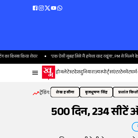
्सा किया शेयर
'एक ऐसी सुबह जिसे मैं हमेशा याद रखूंगा', PM से मिलने के बाद राघव च
होम
लेटेस्ट
देश
दुनिया
राज्य
स्पोर्ट्स
एंटरटेनमेंट
धर्म
ट्रेंडिंग:
शेख हसीना
बृजभूषण सिंह
प्रशांत किश
500 दिन, 234 सीटें 