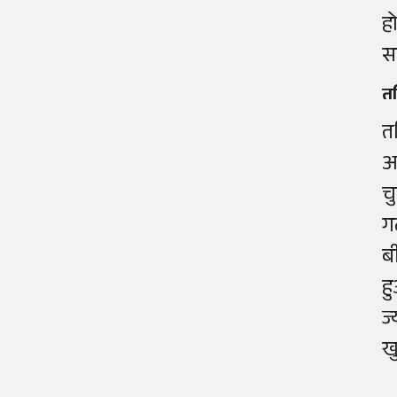
ह
स
तम
त
अ
च
ग
ब
ह
ज
ख