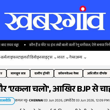
ड्ढा
कौन हैं 8 फीट 10 इंच लंबी बालों वाली रेनू धमीवाल, ऐसे बनाया गिनीज वर्ल्ड रिक
-कर्म
लाइफस्टाइल
वीडियो
इनसाइट्स
भारत
गेम्स
अन्य
ोर
मानसून सत्र
दलीप ट्रॉफी
कॉमनवेल्थ गेम्स
अभिजीत दीपके
और 'एकला चलो', आखिर BJP से चाहते
कमल भट्ट
•
CHENNAI
03 Jun 2026, (अपडेटेड 03 Jun 2026, 12:09 PM 
राजनीति