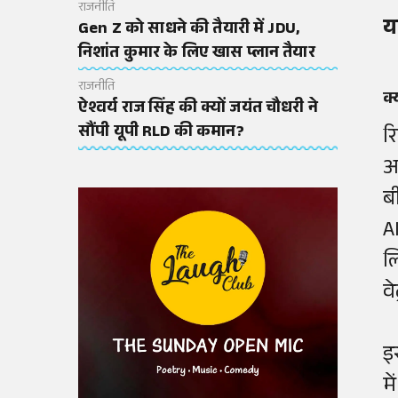
राजनीति
य
Gen Z को साधने की तैयारी में JDU,
निशांत कुमार के लिए खास प्लान तैयार
राजनीति
क्
ऐश्वर्य राज सिंह की क्यों जयंत चौधरी ने
सौंपी यूपी RLD की कमान?
रि
अ
ब
A
ल
व
इ
मे