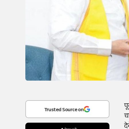
Add
as a
प
Trusted Source on
च
द