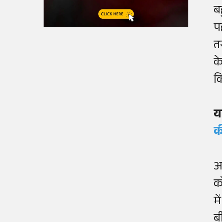
ब
प
त
क
क
य
क
अ
क
म
ब