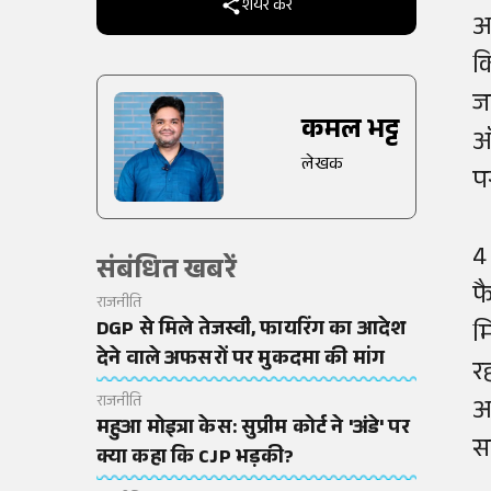
शेयर करें
अ
क
ज
कमल भट्ट
ऑ
लेखक
प
4
संबंधित खबरें
फ
राजनीति
DGP से मिले तेजस्वी, फायरिंग का आदेश
म
देने वाले अफसरों पर मुकदमा की मांग
र
राजनीति
अ
महुआ मोइत्रा केस: सुप्रीम कोर्ट ने 'अंडे' पर
सक
क्या कहा कि CJP भड़की?