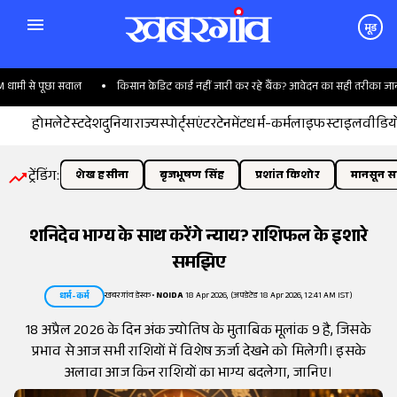
मूड
 से पूछा सवाल
किसान क्रेडिट कार्ड नहीं जारी कर रहे बैंक? आवेदन का सही तरीका जान लीज
होम
लेटेस्ट
देश
दुनिया
राज्य
स्पोर्ट्स
एंटरटेनमेंट
धर्म-कर्म
लाइफस्टाइल
वीडिय
ट्रेंडिंग:
शेख हसीना
बृजभूषण सिंह
प्रशांत किशोर
मानसून सत
शनिदेव भाग्य के साथ करेंगे न्याय? राशिफल के इशारे
समझिए
खबरगांव डेस्क
•
NOIDA
18 Apr 2026, (अपडेटेड 18 Apr 2026, 12:41 AM IST)
धर्म-कर्म
18 अप्रैल 2026 के दिन अंक ज्योतिष के मुताबिक मूलांक 9 है, जिसके
प्रभाव से आज सभी राशियों में विशेष ऊर्जा देखने को मिलेगी। इसके
अलावा आज किन राशियों का भाग्य बदलेगा, जानिए।