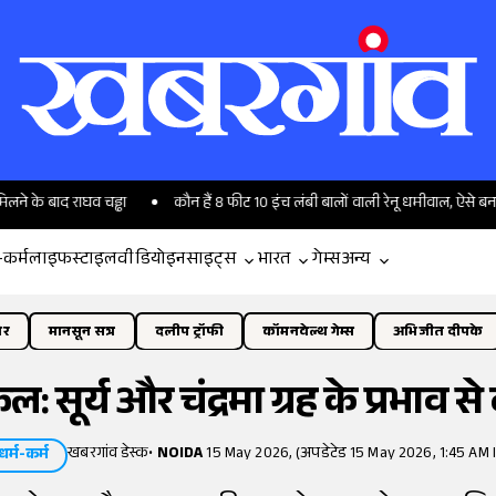
राघव चड्ढा
कौन हैं 8 फीट 10 इंच लंबी बालों वाली रेनू धमीवाल, ऐसे बनाया गिनीज वर्ल्
-कर्म
लाइफस्टाइल
वीडियो
इनसाइट्स
भारत
गेम्स
अन्य
ोर
मानसून सत्र
दलीप ट्रॉफी
कॉमनवेल्थ गेम्स
अभिजीत दीपके
 सूर्य और चंद्रमा ग्रह के प्रभाव 
खबरगांव डेस्क
•
NOIDA
15 May 2026, (अपडेटेड 15 May 2026, 1:45 AM 
धर्म-कर्म