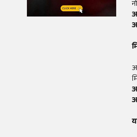
न
आ
आ
म
आ
म
आ
आ
य