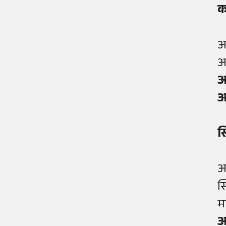
क
आ
आ
आ
आ
स
आ
स
म
आ