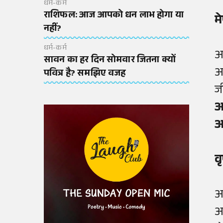
धर्म-कर्म
राशिफल: आज आपको धन लाभ होगा या
म
नहीं?
धर्म-कर्म
आ
सावन का हर दिन सोमवार जितना क्यों
आ
पवित्र है? समझिए वजह
ज
आ
आ
व
आ
आ