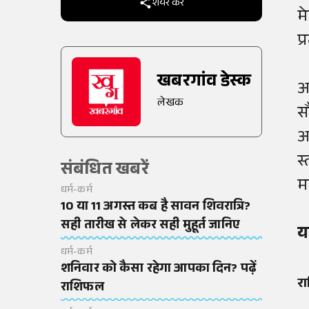
शेयर करें
म
प
खबरगांव डेस्क
आ
लेखक
स
आ
स
संबंधित खबरें
म
धर्म-कर्म
10 या 11 अगस्त कब है सावन शिवरात्रि?
सही तारीख से लेकर सही मुहूर्त जानिए
य
धर्म-कर्म
शनिवार को कैसा रहेगा आपका दिन? पढ़ें
र
राशिफल