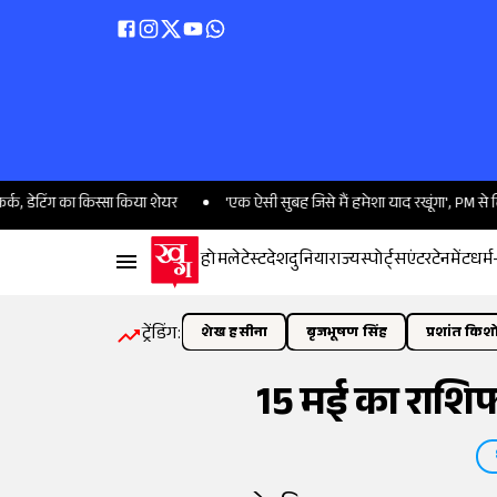
का किस्सा किया शेयर
'एक ऐसी सुबह जिसे मैं हमेशा याद रखूंगा', PM से मिलने के बाद 
होम
लेटेस्ट
देश
दुनिया
राज्य
स्पोर्ट्स
एंटरटेनमेंट
धर्म
ट्रेंडिंग:
शेख हसीना
बृजभूषण सिंह
प्रशांत किश
15 मई का राशिफल: