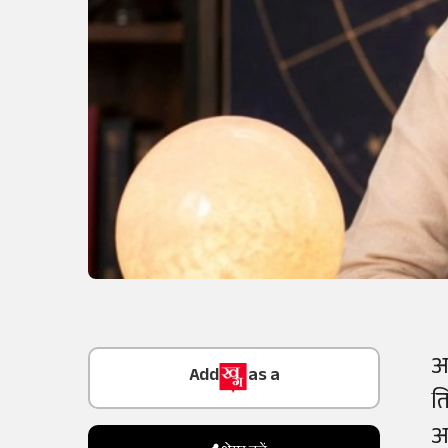
Add
as a
आ
Trusted Source on
त
अ