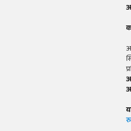
आ
क
आ
स
प्
आ
आ
य
र