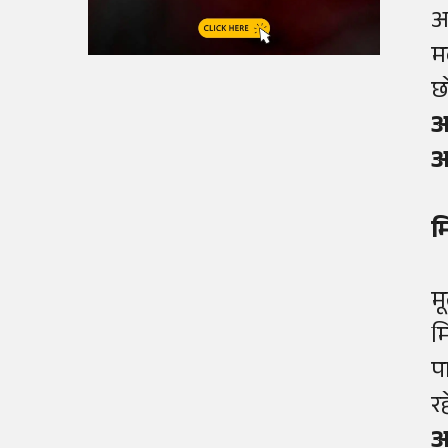
आ
म
छ
आ
आ
म
म
म
प
र
आ