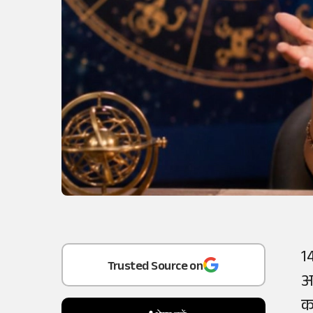
1
Add
as a
अ
Trusted Source on
क