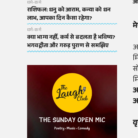
आ
धर्म-कर्म
राशिफल: धनु को आराम, कन्या को धन
लाभ, आपका दिन कैसा रहेगा?
म
धर्म-कर्म
क्या भाग्य नहीं, कर्म से बदलता है भविष्य?
भगवद्गीता और गरुड़ पुराण से समझिए
आ
म
स
म
आ
आ
व