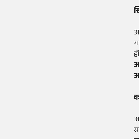
स
आ
ग
हो
आ
आ
क
आ
स