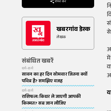
शेयर करें
न
व
स
खबरगांव डेस्क
से
लेखक
आ
म
संबंधित खबरें
व
धर्म-कर्म
सावन का हर दिन सोमवार जितना क्यों
आ
पवित्र है? समझिए वजह
धर्म-कर्म
य
राशिफल: किधर ले जाएगी आपकी
किस्मत? सब जान लीजिए