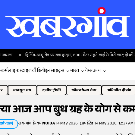
हिलिंग-लामू रोड पर बड़ा हादसा, 600 मीटर गहरी खाई में गिरी कार; दो की मौत
'
-कर्म
लाइफस्टाइल
वीडियो
इनसाइट्स
भारत
गेम्स
अन्य
ोर
मानसून सत्र
दलीप ट्रॉफी
कॉमनवेल्थ गेम्स
अभिजीत दीपके
ा आज आप बुध ग्रह के योग से कमा 
खबरगांव डेस्क
•
NOIDA
14 May 2026, (अपडेटेड 14 May 2026, 12:37 AM 
धर्म-कर्म