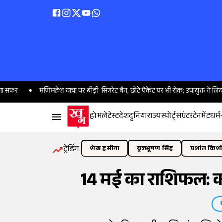
मणिमहेश यात्रा पर बीड़ी-सिगरेट बैन, छोटे पैकेट पर भी रोक; उपायुक्त ने लिया जायजा
होम
लेटेस्ट
देश
दुनिया
राज्य
स्पोर्ट्स
एंटरटेनमेंट
धर्म
ट्रेंडिंग:
शेख हसीना
बृजभूषण सिंह
प्रशांत किश
14 मई का राशिफल: क्य