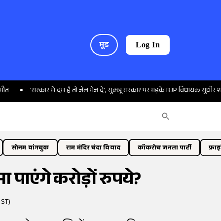
मूड
Log In
सरकार में दम है तो जेल भेज दे', सुक्खू सरकार पर भड़के BJP विधायक सुधीर शर्मा
मि
सोनम वांगचुक
राम मंदिर चंदा विवाद
कॉकरोच जनता पार्टी
फ्रा
पाएंगे करोड़ों रुपये?
IST)