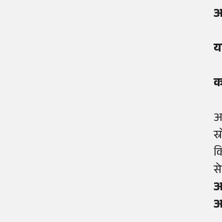
आ
य
क
आ
स्
क
से
आ
आ