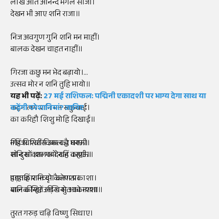
लखि अति आनन्द मंगल साजा।
देखन भी आए शनि राजा॥
निज अवगुण गुनि शनि मन माहीं।
बालक देखन चाहत नाहीं॥
गिरजा कछु मन भेद बढ़ायो।
उत्सव मोर न शनि तुहि भायो॥
यह भी पढ़ें:
27 मई राशिफल: पद्मिनी एकादशी पर भाग्य देगा साथ या
कहन लगे शनि मन सकुचाई।
बढ़ेंगी परेशानियां? जानिए
का करिहौ शिशु मोहि दिखाई॥
नहिं विश्वास उमा कर भयऊ।
गिरजा गिरीं विकल ह्वै धरणी।
शनि सों बालक देखन कह्यऊ॥
सो दुख दशा गयो नहिं वरणी॥
पड़तहिं शनि दृग कोण प्रकाशा।
हाहाकार मच्यो कैलाशा।
बालक शिर उड़ि गयो आकाशा॥
शनि कीन्ह्यों लखि सुत को नाशा॥
तुरत गरुड़ चढ़ि विष्णु सिधाए।