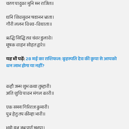
चरण पादुका मुनि मन राजित॥
धनि शिवसुवन षडानन भ्राता।
गौरी ललन विश्व-विधाता॥
ऋद्धि सिद्धि तव चंवर डुलावे।
मूषक वाहन सोहत द्वारे॥
यह भी पढ़ें:
28 मई का राशिफल: बृहस्पति देव की कृपा से आपको
धन लाभ होगा या नहीं?
कहौ जन्म शुभ कथा तुम्हारी।
अति शुचि पावन मंगल कारी॥
एक समय गिरिराज कुमारी।
पुत्र हेतु तप कीन्हा भारी॥
भयो यज्ञ जब पूर्ण अनूपा।