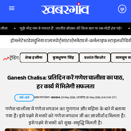
मूड
ा
'मुझे नरेंद्र नाम से नफरत है', भारतीय बॉक्सर की किस बात पर PM मोदी हंस पड़े?
हिम
होम
लेटेस्ट
देश
दुनिया
राज्य
स्पोर्ट्स
एंटरटेनमेंट
धर्म-कर्म
लाइफस्टाइल
वीडिय
ट्रेंडिंग:
शेख हसीना
बृजभूषण सिंह
प्रशांत किशोर
मानसून सत
Ganesh Chalisa: प्रतिदिन करें गणेश चालीसा का पाठ,
हर कार्य में मिलेगी सफलता
खबरगांव डेस्क
•
NOIDA
28 May 2026, (अपडेटेड 28 May 2026, 9:43 AM IST)
धर्म-कर्म
गणेश चालीसा में गणेश भगवान का गुणगान और महिमा के बारे में बताया
गया है। इसे पढ़ने से भक्तों को गणेश भगवान जी का आशीर्वाद मिलता है।
इसे पढ़ने से भक्तों को सुख-समृद्धि मिलती है।