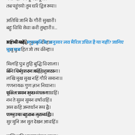
तब पहुंच्यो तुम धरि द्विज रूपा।
अतिथि जानि कै गौरी सुखारी।
बहु विधि सेवा करी तुम्हारी॥
अति प्रसन्न ह्वै तुम वर दीन्हा।
यह भी पढ़ें:
मनुस्मृति के अनुसार लव मैरिज उचित है या नहीं? जानिए
मातु पुत्र हित जो तप कीन्हा॥
पूरा सच
मिलहि पुत्र तुहि बुद्धि विशाला।
बिना गर्भ धारण यहि काला॥
बनि शिशु रुदन जबहि तुम ठाना।
लखि मुख सुख नहिं गौरि समाना॥
गणनायक गुण ज्ञान निधाना।
पूजित प्रथम रूप भगवाना॥
सकल मगन सुख मंगल गावहिं।
नभ ते सुरन सुमन वर्षावहिं॥
अस कहि अन्तर्धान रूप ह्वै।
पलना पर बालक स्वरूप ह्वै॥
शम्भु उमा बहुदान लुटावहिं।
सुर मुनि जन सुत देखन आवहिं॥