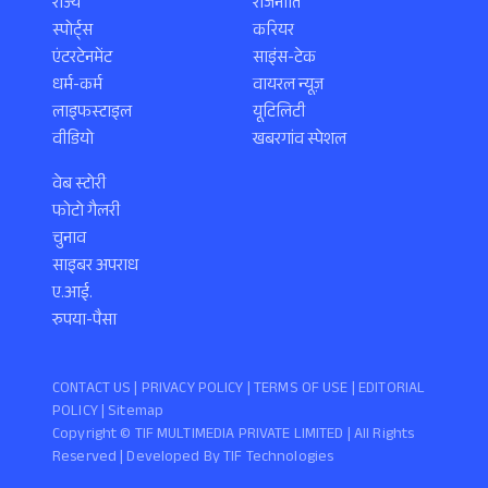
राज्य
राजनीति
स्पोर्ट्स
करियर
एंटरटेनमेंट
साइंस-टेक
धर्म-कर्म
वायरल न्यूज़
लाइफस्टाइल
यूटिलिटी
वीडियो
खबरगांव स्पेशल
वेब स्टोरी
फोटो गैलरी
चुनाव
साइबर अपराध
ए.आई.
रुपया-पैसा
CONTACT US |
PRIVACY POLICY
|
TERMS OF USE
|
EDITORIAL
POLICY
| Sitemap
Copyright ©️ TIF MULTIMEDIA PRIVATE LIMITED | All Rights
Reserved | Developed By
TIF Technologies