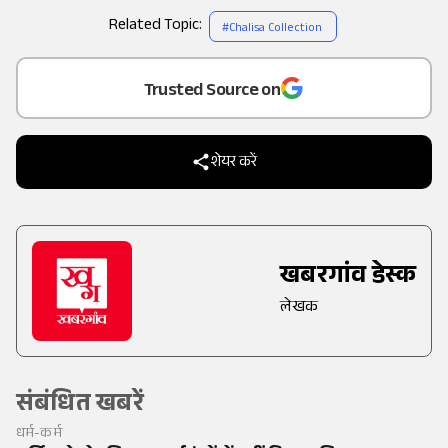
Related Topic:
#
Chalisa Collection
Add
as a
तुम्हरी महिमा बुद्धि बड़ाई।
शेष सहस मुख सकै न गाई॥
Trusted Source on
मैं मति हीन मलीन दुखारी।
करहुं कौन बिधि विनय तुम्हारी॥
शेयर करें
भजत रामसुन्दर प्रभुदासा।
लख प्रयाग ककरा दुर्वासा॥
अब प्रभु दया दीन पर कीजै।
खबरगांव डेस्क
अपनी शक्ति भक्ति कुछ दीजै॥
लेखक
संबंधित खबरें
धर्म-कर्म