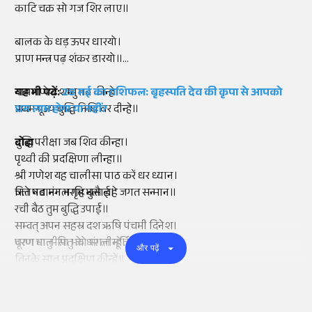
काटि चक्र सो गज शिर लाए॥
बालक के धड़ ऊपर धारयो।
प्राण मन्त्र पढ़ शंकर डारयो॥
नाम गणेश शम्भु तब कीन्हे।
यह भी पढ़ें:
28 मई का राशिफल: बृहस्पति देव की कृपा से आपको
प्रथम पूज्य बुद्धि निधि वर दीन्हे॥
धन लाभ होगा या नहीं?
बुद्धि परीक्षा जब शिव कीन्हा।
दोहा
पृथ्वी की प्रदक्षिणा लीन्हा॥
श्री गणेश यह चालीसा पाठ करें धर ध्यान।
चले षडानन भरमि भुलाई।
नित नव मंगल गृह बसै लहे जगत सन्मान॥
रची बैठ तुम बुद्धि उपाई॥
सम्वत् अपन सहस्र दश ऋषि पंचमी दिनेश।
चरण मातु-पितु के धर लीन्हें।
पूरण चालीसा भयो मंगल मूर्ति गणेश॥
और पढ़ें
तिनके सात प्रदक्षिण कीन्हें॥
धनि गणेश कहि शिव हिय हरषे।
नभ ते सुरन सुमन बहु बरसे॥