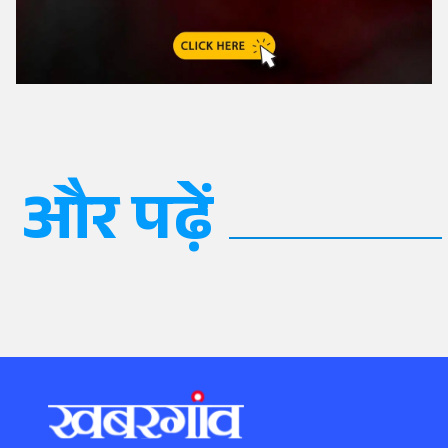
और पढ़ें