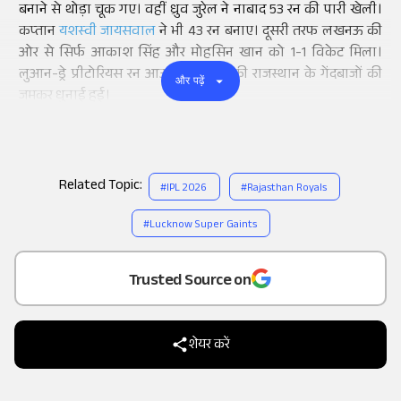
बनाने से थोड़ा चूक गए। वहीं ध्रुव जुरेल ने नाबाद 53 रन की पारी खेली।
कप्तान
यशस्वी जायसवाल
ने भी 43 रन बनाए। दूसरी तरफ लखनऊ की
ओर से सिर्फ आकाश सिंह और मोहसिन खान को 1-1 विकेट मिला।
लुआन-ड्रे प्रीटोरियस रन आउट हो गए। बाकी राजस्थान के गेंदबाजों की
और पढ़ें
जमकर धुनाई हुई।
Related Topic:
#
IPL 2026
#
Rajasthan Royals
#
Lucknow Super Gaints
Add
as a
Trusted Source on
शेयर करें