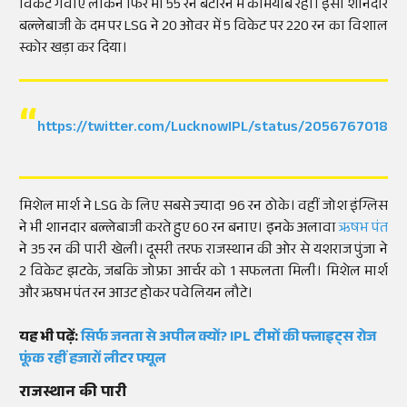
विकेट गंवाए लेकिन फिर भी 55 रन बटोरने में कामयाब रही। इसी शानदार
बल्लेबाजी के दम पर LSG ने 20 ओवर में 5 विकेट पर 220 रन का विशाल
स्कोर खड़ा कर दिया।
https://twitter.com/LucknowIPL/status/2056767018
मिशेल मार्श ने LSG के लिए सबसे ज्यादा 96 रन ठोके। वहीं जोश इंग्लिस
ने भी शानदार बल्लेबाजी करते हुए 60 रन बनाए। इनके अलावा
ऋषभ पंत
ने 35 रन की पारी खेली। दूसरी तरफ राजस्थान की ओर से यशराज पुंजा ने
2 विकेट झटके, जबकि जोफ्रा आर्चर को 1 सफलता मिली। मिशेल मार्श
और ऋषभ पंत रन आउट होकर पवेलियन लौटे।
यह भी पढ़ें:
सिर्फ जनता से अपील क्यों? IPL टीमों की फ्लाइट्स रोज
फूंक रहीं हजारों लीटर फ्यूल
राजस्थान की पारी