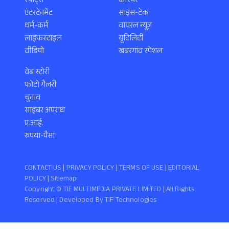
स्पोर्ट्स
करियर
एंटरटेनमेंट
साइंस-टेक
धर्म-कर्म
वायरल न्यूज़
लाइफस्टाइल
यूटिलिटी
वीडियो
खबरगांव स्पेशल
वेब स्टोरी
फोटो गैलरी
चुनाव
साइबर अपराध
ए.आई.
रुपया-पैसा
CONTACT US |
PRIVACY POLICY
|
TERMS OF USE
|
EDITORIAL
POLICY
| Sitemap
Copyright ©️ TIF MULTIMEDIA PRIVATE LIMITED | All Rights
Reserved | Developed By
TIF Technologies