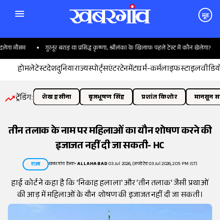
मूड
गा मौसम
गुरनूर बराड़ या प्रसिद्ध कृष्णा, श्रीलंका के खिलाफ पहले टेस्ट में कौन खेलेगा?
होम
लेटेस्ट
देश
दुनिया
राज्य
स्पोर्ट्स
एंटरटेनमेंट
धर्म-कर्म
लाइफस्टाइल
वीडिय
ट्रेंडिंग:
शेख हसीना
बृजभूषण सिंह
प्रशांत किशोर
मानसून सत
तीन तलाक के नाम पर महिलाओं का यौन शोषण करने की
इजाजत नहीं दी जा सकती- HC
खबरगांव डेस्क
•
ALLAHABAD
03 Jul 2026, (अपडेटेड 03 Jul 2026, 2:05 PM IST)
राज्य
हाई कोर्ट ने कहा है कि 'निकाह हलाला' और 'तीन तलाक' जैसी प्रथाओं
की आड़ में महिलाओं के यौन शोषण की इजाजत नहीं दी जा सकती।