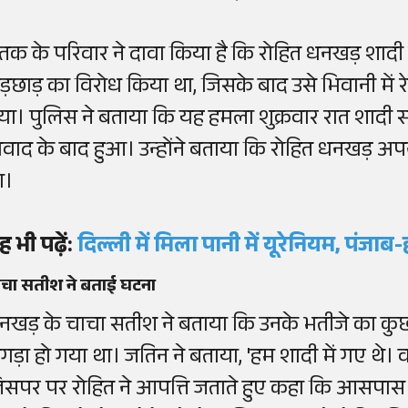
ृतक
के
परिवार
ने
दावा
किया
है
कि
रोहित
धनखड़
शादी
ड़छाड़
का
विरोध
किया
था
,
जिसके
बाद
उसे
भिवानी
में
र
या
।
पुलिस
ने
बताया
कि
यह
हमला
शुक्रवार
रात
शादी
स
िवाद
के
बाद
हुआ
।
उन्होंने
बताया
कि
रोहित
धनखड़
अप
ा
।
ह
भी
पढ़ें
:
दिल्ली में मिला पानी में यूरेनियम, पंज
ाचा
सतीश
ने
बताई
घटना
नखड़
के चाचा
सतीश
ने बताया कि उनके भतीजे का कुछ
गड़ा हो गया था।
जतिन ने बताया,
'
हम शादी में गए थे। 
िसपर पर रोहित ने आपत्ति जताते हुए कहा कि आसपास लड