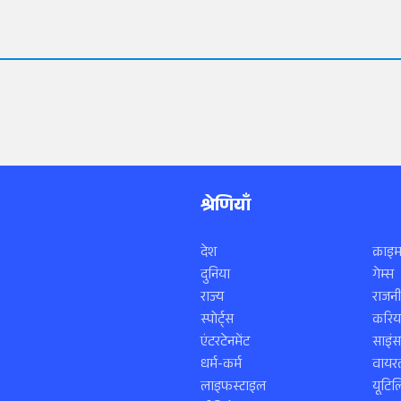
श्रेणियाँ
देश
क्राइम
दुनिया
गेम्स
राज्य
राजनी
स्पोर्ट्स
करिय
एंटरटेनमेंट
साइं
धर्म-कर्म
वायरल
लाइफस्टाइल
यूटिल