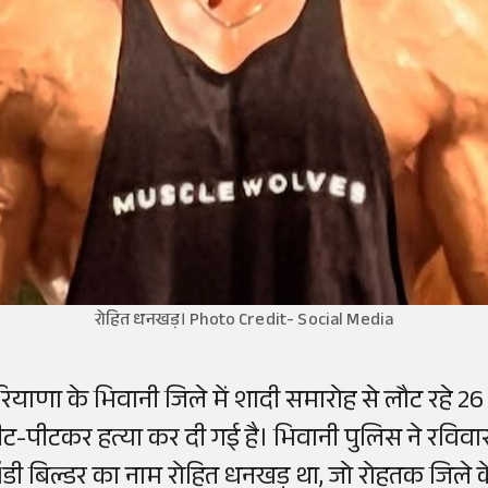
रोहित धनखड़। Photo Credit- Social Media
रियाणा
के
भिवानी
जिले
में
शादी
समारोह
से
लौट
रहे
2
ीट-पीटकर
हत्या
कर
दी
गई
है
।
भिवानी
पुलिस
ने
रविवा
ॉडी
बिल्डर
का
नाम
रोहित
धनखड़
था
,
जो
रोहतक
जिले
क