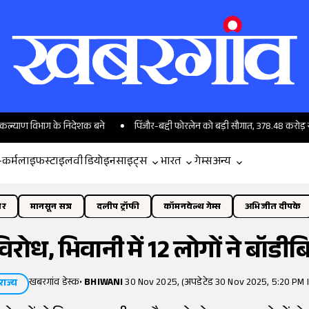
िभाग के निदेशक बने
पिंजौर-बद्दी फोरलेन को बड़ी सौगात, 378.48 करोड़ से सुहाना ह
-कर्म
लाइफस्टाइल
वीडियो
इनसाइट्स
भारत
गेम्स
अन्य
ोर
मानसून सत्र
दलीप ट्रॉफी
कॉमनवेल्थ गेम्स
अभिजीत दीपके
िरोध, भिवानी में 12 लोगों ने बॉडी
खबरगांव डेस्क
•
BHIWANI
30 Nov 2025, (अपडेटेड 30 Nov 2025, 5:20 PM 
राज्य