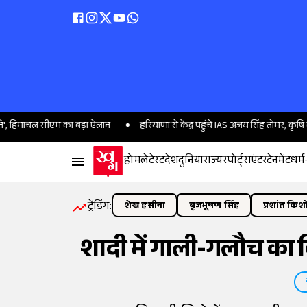
ाचल सीएम का बड़ा ऐलान
हरियाणा से केंद्र पहुंचे IAS अजय सिंह तोमर, कृषि कल्याण व
होम
लेटेस्ट
देश
दुनिया
राज्य
स्पोर्ट्स
एंटरटेनमेंट
धर्म
ट्रेंडिंग:
शेख हसीना
बृजभूषण सिंह
प्रशांत किश
शादी में गाली-गलौच का व