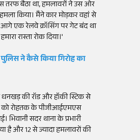
त जिस तरफ बैठा था, हमलावरों ने उस ओर
मला किया। मैंने कार मोड़कर वहां
से
ा। आगे एक रेलवे
क्रॉसिंग
पर
गेट
बंद
था
हमारा रास्ता रोक
दिया
।
'
, पुलिस ने कैसे किया गिरोह का
त
धनखड़
की
रॉड
और हॉकी
स्टिक
से
त को
रोहतक
के
पीजीआईएमएस
गई।
भिवानी
सदर थाना के प्रभारी
ा है और 12 से ज्यादा हमलावरों की