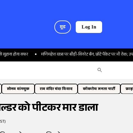
मूड
Log In
ोगा सफर
मणिमहेश यात्रा पर बीड़ी-सिगरेट बैन, छोटे पैकेट पर भी रोक; उपायुक्त ने लि
सोनम वांगचुक
राम मंदिर चंदा विवाद
कॉकरोच जनता पार्टी
फ्रा
बिल्डर को पीटकर मार डाला
IST)