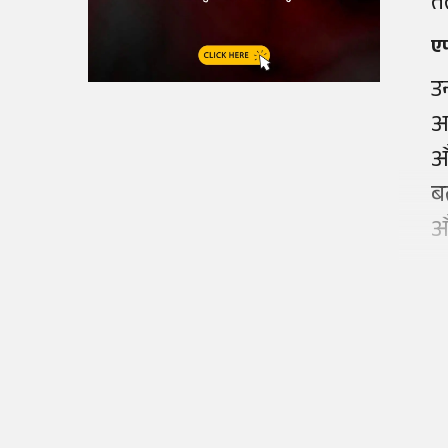
त
ए
उ
अ
ब
औ