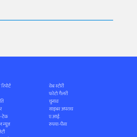
 रिपोर्ट
वेब स्टोरी
फोटो गैलरी
ति
चुनाव
र
साइबर अपराध
स-टेक
ए.आई.
 न्यूज़
रुपया-पैसा
िटी