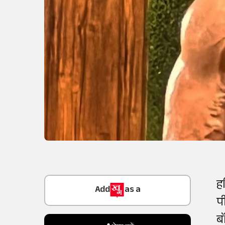
Add
as a
ह
Trusted Source on
प
ब