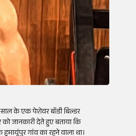
6
साल
के
एक
पेशेवर
बॉडी
बिल्डर
र
को
जानकारी
देते
हुए
बताया
कि
े
हुमायूंपुर
गांव
का
रहने
वाला
था
।