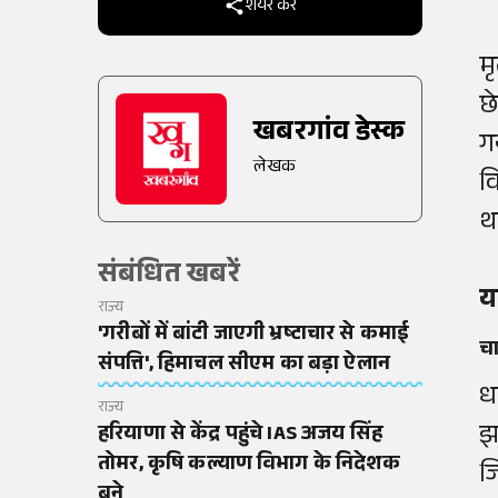
शेयर करें
म
छे
खबरगांव डेस्क
ग
लेखक
व
थ
संबंधित खबरें
य
राज्य
'गरीबों में बांटी जाएगी भ्रष्टाचार से कमाई
च
संपत्ति', हिमाचल सीएम का बड़ा ऐलान
ध
राज्य
झ
हरियाणा से केंद्र पहुंचे IAS अजय सिंह
तोमर, कृषि कल्याण विभाग के निदेशक
ज
बने