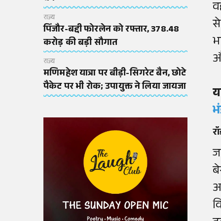
व
राज्य
स
पिंजौर-बद्दी फोरलेन को रफ्तार, 378.48
भ
करोड़ की बड़ी सौगात
औ
राज्य
मणिमहेश यात्रा पर बीड़ी-सिगरेट बैन, छोटे
पैकेट पर भी रोक; उपायुक्त ने लिया जायजा
य
भ
रॉ
ज
ब
अ
व