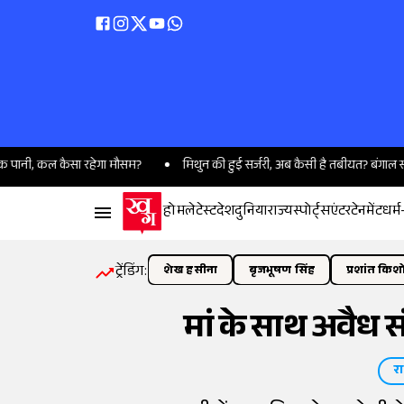
 कल कैसा रहेगा मौसम?
मिथुन की हुई सर्जरी, अब कैसी है तबीयत? बंगाल सीएम शुभेंद
होम
लेटेस्ट
देश
दुनिया
राज्य
स्पोर्ट्स
एंटरटेनमेंट
धर्म
ट्रेंडिंग:
शेख हसीना
बृजभूषण सिंह
प्रशांत किश
मां के साथ अवैध स
रा