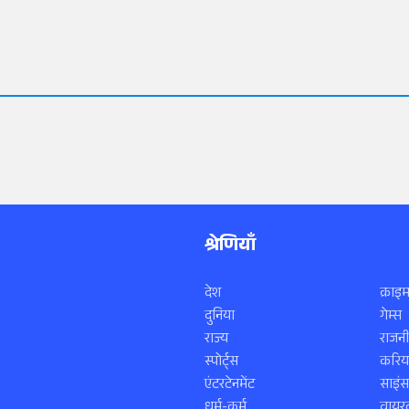
श्रेणियाँ
देश
क्राइम
दुनिया
गेम्स
राज्य
राजनी
स्पोर्ट्स
करिय
एंटरटेनमेंट
साइं
धर्म-कर्म
वायरल