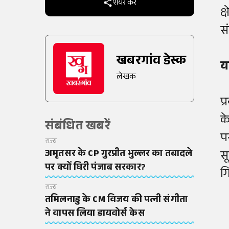
शेयर करें
क
स
खबरगांव डेस्क
य
लेखक
प
क
संबंधित खबरें
प
राज्य
अमृतसर के CP गुरप्रीत भुल्लर का तबादले
स
पर क्यों घिरी पंजाब सरकार?
ग
राज्य
तमिलनाडु के CM विजय की पत्नी संगीता
ने वापस लिया डायवोर्स केस