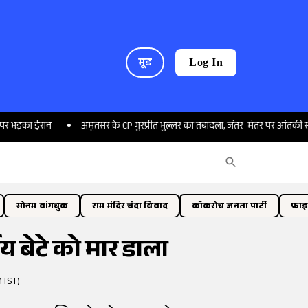
मूड
Log In
ईरान
अमृतसर के CP गुरप्रीत भुल्लर का तबादला, जंतर-मंतर पर आंतकी साजिश का 
सोनम वांगचुक
राम मंदिर चंदा विवाद
कॉकरोच जनता पार्टी
फ्रा
य बेटे को मार डाला
 IST)