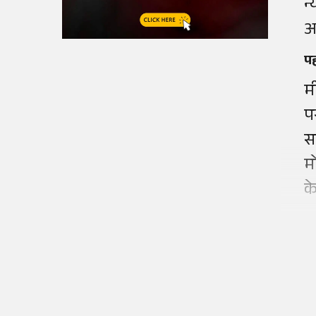
न
आ
प
म
प
स
म
क