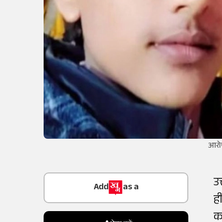
आरोप
Add
as a
उ
Trusted Source on
ह
क