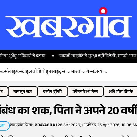
ु अधिकारी ने बताया
'कागजी समझौते से सुरक्षा नहीं मिलेगी', सऊदी अरब पर भड़का 
-कर्म
लाइफस्टाइल
वीडियो
इनसाइट्स
भारत
गेम्स
अन्य
ोर
मानसून सत्र
दलीप ट्रॉफी
कॉमनवेल्थ गेम्स
अभिजीत दीपके
ंबंध का शक, पिता ने अपने 20 वर्षी
खबरगांव डेस्क
•
PRAYAGRAJ
26 Apr 2026, (अपडेटेड 26 Apr 2026, 10:06 AM
ज्य