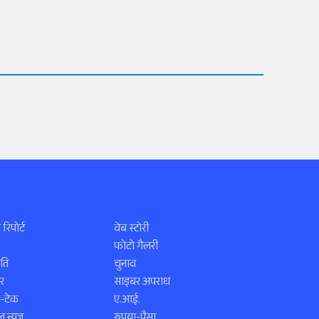
 रिपोर्ट
वेब स्टोरी
फोटो गैलरी
ति
चुनाव
र
साइबर अपराध
स-टेक
ए.आई.
 न्यूज़
रुपया-पैसा