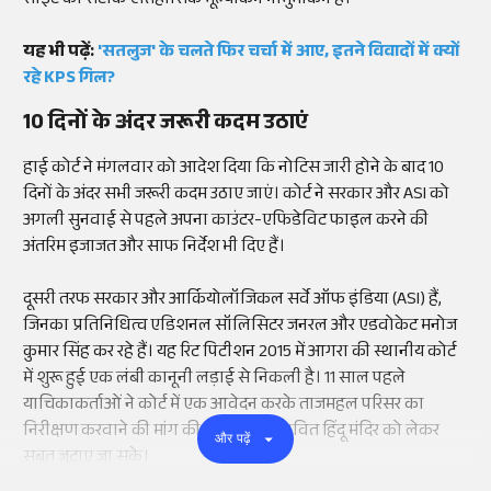
साइट का सटीक ऐतिहासिक मूल्यांकन नामुमकिन है।
यह भी पढ़ें:
'सतलुज' के चलते फिर चर्चा में आए, इतने विवादों में क्यों
रहे KPS गिल?
10 दिनों के अंदर जरूरी कदम उठाएं
हाई कोर्ट ने मंगलवार को आदेश दिया कि नोटिस जारी होने के बाद 10
दिनों के अंदर सभी जरूरी कदम उठाए जाएं। कोर्ट ने सरकार और ASI को
अगली सुनवाई से पहले अपना काउंटर-एफिडेविट फाइल करने की
अंतरिम इजाजत और साफ निर्देश भी दिए हैं।
दूसरी तरफ सरकार और आर्कियोलॉजिकल सर्वे ऑफ इंडिया (ASI) हैं,
जिनका प्रतिनिधित्व एडिशनल सॉलिसिटर जनरल और एडवोकेट मनोज
कुमार सिंह कर रहे हैं। यह रिट पिटीशन 2015 में आगरा की स्थानीय कोर्ट
में शुरू हुई एक लंबी कानूनी लड़ाई से निकली है। 11 साल पहले
याचिकाकर्ताओं ने कोर्ट में एक आवेदन करके ताजमहल परिसर का
निरीक्षण करवाने की मांग की थी, ताकि संभावित हिंदू मंदिर को लेकर
और पढ़ें
सबूत जुटाए जा सके।