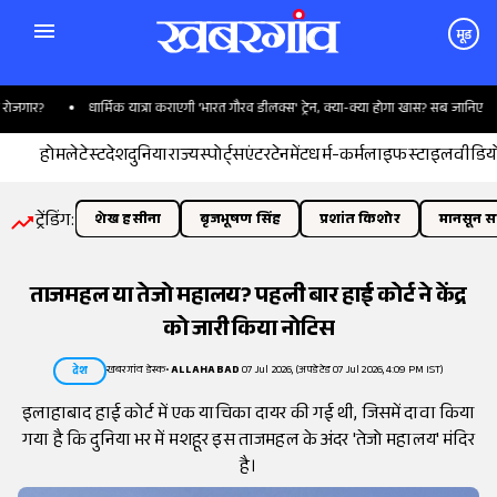
मूड
गार?
धार्मिक यात्रा कराएगी 'भारत गौरव डीलक्स' ट्रेन, क्या-क्या होगा खास? सब जानिए
होम
लेटेस्ट
देश
दुनिया
राज्य
स्पोर्ट्स
एंटरटेनमेंट
धर्म-कर्म
लाइफस्टाइल
वीडिय
ट्रेंडिंग:
शेख हसीना
बृजभूषण सिंह
प्रशांत किशोर
मानसून सत
ताजमहल या तेजो महालय? पहली बार हाई कोर्ट ने केंद्र
को जारी किया नोटिस
खबरगांव डेस्क
•
ALLAHABAD
07 Jul 2026, (अपडेटेड 07 Jul 2026, 4:09 PM IST)
देश
इलाहाबाद हाई कोर्ट में एक याचिका दायर की गई थी, जिसमें दावा किया
गया है कि दुनिया भर में मशहूर इस ताजमहल के अंदर 'तेजो महालय' मंदिर
है।