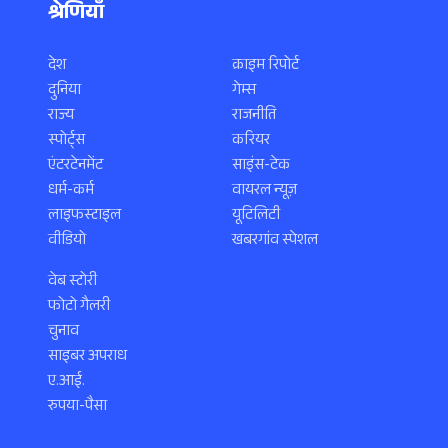
श्रेणियाँ
देश
क्राइम रिपोर्ट
दुनिया
गेम्स
राज्य
राजनीति
स्पोर्ट्स
करियर
एंटरटेनमेंट
साइंस-टेक
धर्म-कर्म
वायरल न्यूज़
लाइफस्टाइल
यूटिलिटी
वीडियो
खबरगांव स्पेशल
वेब स्टोरी
फोटो गैलरी
चुनाव
साइबर अपराध
ए.आई.
रुपया-पैसा