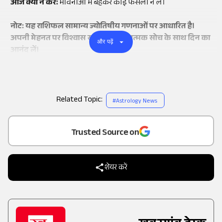
आज क्या न करें:
भावनाओं में बहकर कोई फैसला न लें।
नोट: यह राशिफल सामान्य ज्योतिषीय गणनाओं पर आधारित है।
अपनी मेहनत पर विश्वास रखें और सकारात्मक सोच के साथ दिन का
और पढ़ें
आनंद लें।
Related Topic:
#
Astrology News
Add
as a
Trusted Source on
शेयर करें