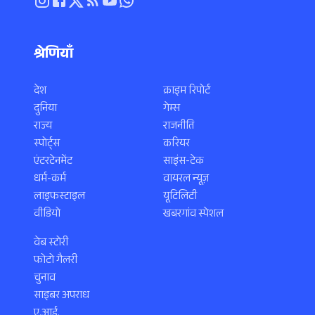
श्रेणियाँ
देश
क्राइम रिपोर्ट
दुनिया
गेम्स
राज्य
राजनीति
स्पोर्ट्स
करियर
एंटरटेनमेंट
साइंस-टेक
धर्म-कर्म
वायरल न्यूज़
लाइफस्टाइल
यूटिलिटी
वीडियो
खबरगांव स्पेशल
वेब स्टोरी
फोटो गैलरी
चुनाव
साइबर अपराध
ए.आई.