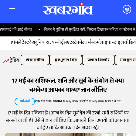
मूड
ाथापाई की आई नौबत
बिहार में पुलिस ही सुरक्षित नहीं, पिस्टल दिखाकर महिला कांस्टेबल से लूट
होम
लेटेस्ट
देश
दुनिया
राज्य
स्पोर्ट्स
एंटरटेनमेंट
धर्म-कर्म
लाइफस्टाइल
वीडिय
ट्रेंडिंग:
शेख हसीना
बृजभूषण सिंह
प्रशांत किशोर
मानसून सत
17 मई का राशिफल, शनि और सूर्य के संयोग से क्या
चमकेगा आपका भाग्य? जान लीजिए
खबरगांव डेस्क
•
NOIDA
17 May 2026, (अपडेटेड 17 May 2026, 12:49 AM IST)
धर्म-कर्म
17 मई के दिन रविवार है। आज के दिन सूर्य देव की ऊर्जा सभी राशियों पर
बरसने वाली है। ऐसे में जान लीजिए कि आपको किन उपायों को अपनाना
चाहिए ताकि आपका दिन अच्छा रहे।