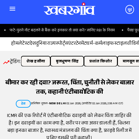
मूड
े नोट बदलने से बैंक करे इनकार तो क्या करें? जानिए RBI के नियम
पैक्ड फूड पर FSSAI लाइसे
होम
लेटेस्ट
देश
दुनिया
राज्य
स्पोर्ट्स
एंटरटेनमेंट
धर्म-कर्म
लाइफस्टाइल
वीडिय
ट्रेंडिंग:
शेख हसीना
बृजभूषण सिंह
प्रशांत किशोर
मानसून सत
बीमार कर रही दवा? जरूरत, चिंता, चुनौती से लेकर बाजार
तक, कहानी एंटीबायोटिक की
अभिषेक शुक्ल
•
NEW DELHI
02 Jan 2026, (अपडेटेड 02 Jan 2026, 2:06 AM IST)
देश
ICMR की एक रिपोर्ट में एंटीबायोटिक दवाइयों को लेकर चिंता जाहिर की
है। इन दवाइयों का काम क्या है, शरीर पर क्या असर डालती हैं, कितना
बड़ा इनका बाजार है, स्वास्थ्य मंत्रालय की चिंता क्या है, फ्राइडे रिलीज में
पढ़िए इसकी पूरी कहानी।