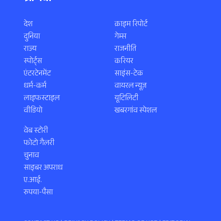
देश
क्राइम रिपोर्ट
दुनिया
गेम्स
राज्य
राजनीति
स्पोर्ट्स
करियर
एंटरटेनमेंट
साइंस-टेक
धर्म-कर्म
वायरल न्यूज़
लाइफस्टाइल
यूटिलिटी
वीडियो
खबरगांव स्पेशल
वेब स्टोरी
फोटो गैलरी
चुनाव
साइबर अपराध
ए.आई.
रुपया-पैसा